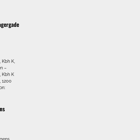
agergade
 Kbh K,
en –
 Kbh K
 1200
on:
ns
ngens