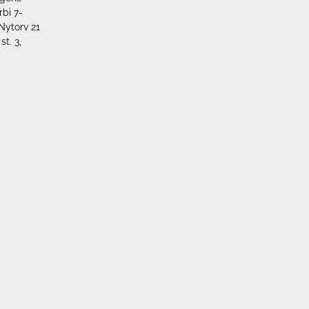
rbi 7-
Nytorv 21
t. 3,