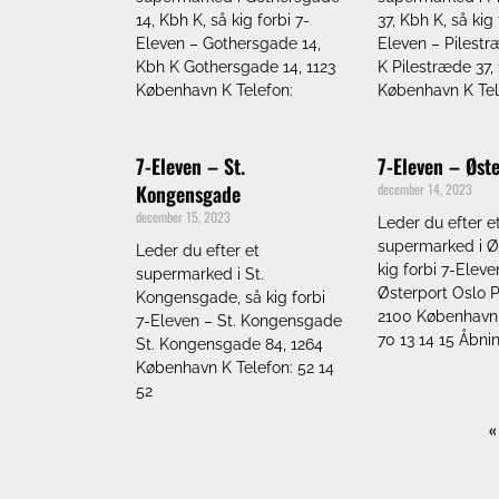
14, Kbh K, så kig forbi 7-
37, Kbh K, så kig 
Eleven – Gothersgade 14,
Eleven – Pilestr
Kbh K Gothersgade 14, 1123
K Pilestræde 37, 
København K Telefon:
København K Tel
7-Eleven – St.
7-Eleven – Øst
Kongensgade
december 14, 2023
december 15, 2023
Leder du efter e
supermarked i Øs
Leder du efter et
kig forbi 7-Eleve
supermarked i St.
Østerport Oslo P
Kongensgade, så kig forbi
2100 København 
7-Eleven – St. Kongensgade
70 13 14 15 Åbni
St. Kongensgade 84, 1264
København K Telefon: 52 14
52
«