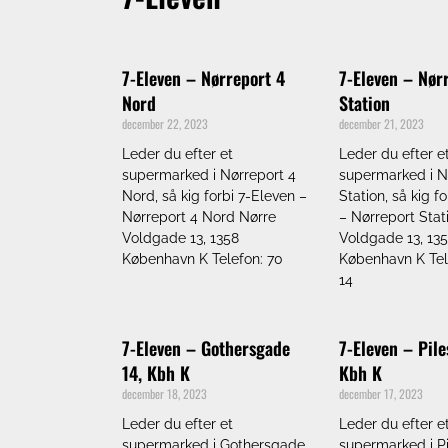
7-Eleven – Nørreport 4
7-Eleven – Nør
Nord
Station
december 22, 2023
december 21, 2023
Leder du efter et
Leder du efter e
supermarked i Nørreport 4
supermarked i N
Nord, så kig forbi 7-Eleven –
Station, så kig f
Nørreport 4 Nord Nørre
– Nørreport Stat
Voldgade 13, 1358
Voldgade 13, 13
København K Telefon: 70
København K Tel
14
7-Eleven – Gothersgade
7-Eleven – Pil
14, Kbh K
Kbh K
december 18, 2023
december 17, 2023
Leder du efter et
Leder du efter e
supermarked i Gothersgade
supermarked i P