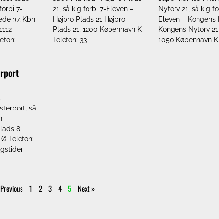
forbi 7-
21, så kig forbi 7-Eleven –
Nytorv 21, så kig fo
æde 37, Kbh
Højbro Plads 21 Højbro
Eleven – Kongens 
1112
Plads 21, 1200 København K
Kongens Nytorv 21 s
efon:
Telefon: 33
1050 København K
erport
t
terport, så
n –
lads 8,
Ø Telefon:
ngstider
 Previous
1
2
3
4
5
Next »