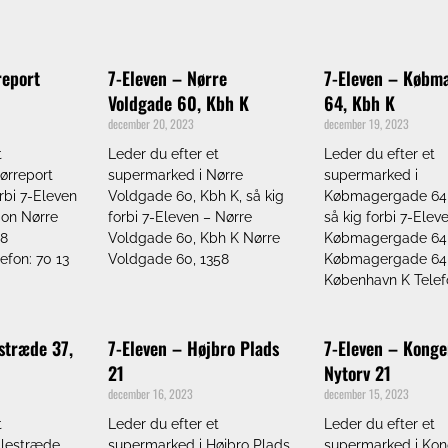
report
7-Eleven – Nørre
7-Eleven – Købm
Voldgade 60, Kbh K
64, Kbh K
december 20, 2023
december 19, 2023
t
Leder du efter et
Leder du efter et
ørreport
supermarked i Nørre
supermarked i
orbi 7-Eleven
Voldgade 60, Kbh K, så kig
Købmagergade 64,
ion Nørre
forbi 7-Eleven – Nørre
så kig forbi 7-Elev
58
Voldgade 60, Kbh K Nørre
Købmagergade 64,
efon: 70 13
Voldgade 60, 1358
Købmagergade 64,
København K Telef
estræde 37,
7-Eleven – Højbro Plads
7-Eleven – Konge
21
Nytorv 21
december 16, 2023
december 15, 2023
t
Leder du efter et
Leder du efter et
ilestræde
supermarked i Højbro Plads
supermarked i Ko