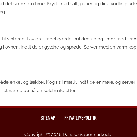
ad det simre i en time. Krydr med salt, peber og dine yndlingsurte
ag.
t til vinteren. Lav en simpel gærdej, rul den ud og smør med smør
 i ovnen, indtil de er gyldne og sprøde. Server med en varm kop 
 både enkel og lækker. Kog ris i mælk, indtil de er møre, og serve
il at varme op på en kold vinteraften.
SITEMAP
PRIVATLIVSPOLITIK
Copyright © 2026 Danske Supermarkeder