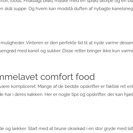
omfort foods. Friskbagt brød, måske med en sprød skorpe og en blød
en skål suppe. Og hvem kan modstå duften af nybagte kanelsneg
uligheder. Vinteren er den perfekte tid til at nyde varme desse
isengrød med kanel og sukker. Disse retter bringer ikke kun var
jemmelavet comfort food
re kompliceret. Mange af de bedste opskrifter er faktisk ret en
e har i deres køkken. Her er nogle tips og opskrifter, der kan hjæ
g lækker. Start med at brune oksekød i en stor gryde med lidt 