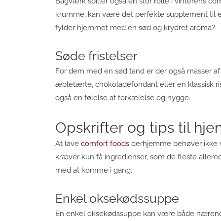
Bagværk spiller også en stor rolle i vinterens c
krumme, kan være det perfekte supplement til 
fylder hjemmet med en sød og krydret aroma?
Søde fristelser
For dem med en sød tand er der også masser af m
æbletærte, chokoladefondant eller en klassisk r
også en følelse af forkælelse og hygge.
Opskrifter og tips til h
At lave
comfort
foods
derhjemme behøver ikke væ
kræver kun få ingredienser, som de fleste allered
med at komme i gang.
Enkel oksekødssuppe
En enkel oksekødssuppe kan være både nærende o