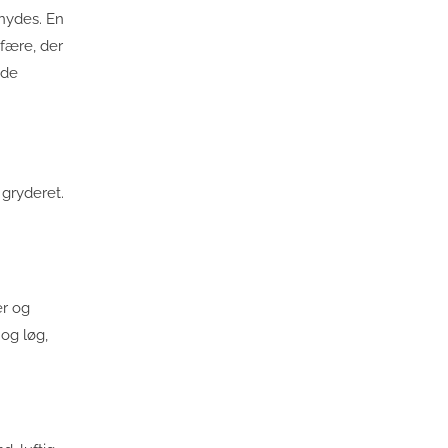
nydes. En
fære, der
 de
 gryderet.
er og
og løg,