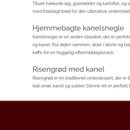
Tilsæt hakkede løg, gulerødder og kartofler, og l
med friskbagt brød for den ultimative vintermidd
Hjemmebagte kanelsnegle
Kanelsnegle er en anden klassiker, der er perfek
og kanel. Rul dejen sammen, skær i skiver og bag
kaffe for en hyggelig eftermiddagssnack.
Risengrød med kanel
Risengrød er en traditionel vinterdessert, der er
klat smør, kanel og sukker. Denne ret er perfekt t