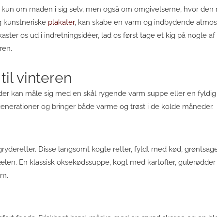
e kun om maden i sig selv, men også om omgivelserne, hvor den 
g kunstneriske
plakater
, kan skabe en varm og indbydende atmos
ster os ud i indretningsidéer, lad os først tage et kig på nogle af
ren.
til vinteren
, der kan måle sig med en skål rygende varm suppe eller en fyldig
generationer og bringer både varme og trøst i de kolde måneder.
 gryderetter. Disse langsomt kogte retter, fyldt med kød, grøntsag
sjælen. En klassisk oksekødssuppe, kogt med kartofler, gulerødder 
em.