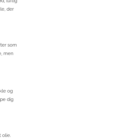
, luftig
le, der
rter som
me, men
kle og
lpe dig
olie.