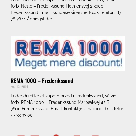
forbi Netto – Frederikssund Holmensvej 2 3600
Frederikssund Email:
kundeservice@netto.dk
Telefon: 87
78 78 11 Åbningstider
REMA 1000 – Frederikssund
maj 13, 2021
Leder du efter et supermarked i Frederikssund, så kig
forbi REMA 1000 – Frederikssund Marbækvej 43 B
3600 Frederikssund Email:
kontakt@rema1000.dk
Telefon:
47 33 33 08