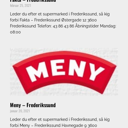
februar 25, 2021
Leder du efter et supermarked i Frederikssund, så kig
forbi Fakta – Frederikssund Østergade 12 3600
Frederikssund Telefon: 43 86 43 86 Åbningstider Mandag:
08:00
Meny – Frederikssund
januar 20, 2021
Leder du efter et supermarked i Frederikssund, så kig
forbi Meny – Frederikssund Havnegade 9 3600