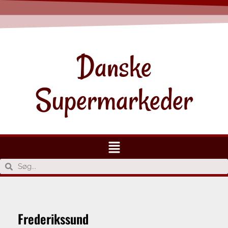
Danske
Supermarkeder
Frederikssund