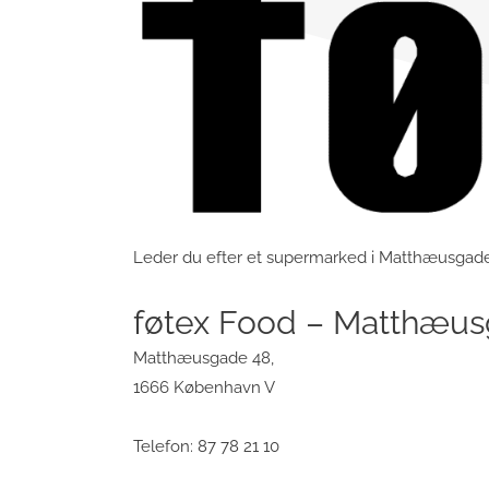
Leder du efter et supermarked i Matthæusgade, 
føtex Food – Matthæu
Matthæusgade 48,
1666 København V
Telefon: 87 78 21 10