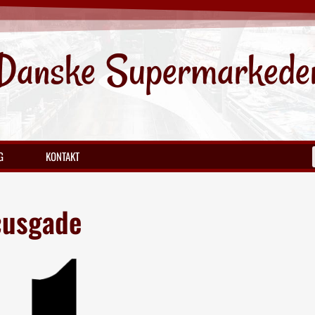
Danske Supermarkede
G
KONTAKT
æusgade