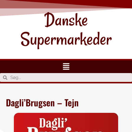
Danske
Supermarkeder
Dagli’Brugsen – Tejn