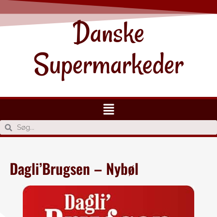
Danske
Supermarkeder
Dagli’Brugsen – Nybøl