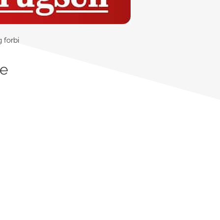
 forbi
ge