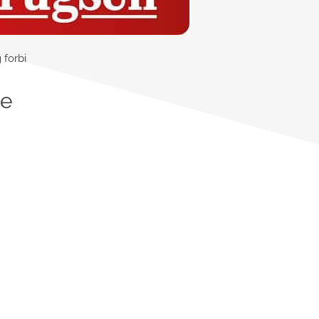
 forbi
de